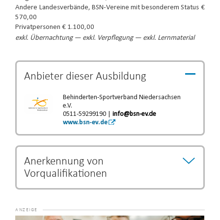
Andere Landesverbände, BSN-Vereine mit besonderem Status €
570,00
Privatpersonen € 1.100,00
exkl. Übernachtung — exkl. Verpflegung — exkl. Lernmaterial
Anbieter dieser
Ausbildung
Behinderten-Sportverband Niedersachsen
e.V.
0511-59299190 |
info@bsn-ev.de
www.bsn-ev.de
Anerkennung von
Vorqualifikationen
Bestimmte Ausbildungs- und Studiengänge können als
Vorqualifikation anerkannt werden und eine Verkürzung
der Ausbildungszeit begründen.
Die Entscheidung über
Video-