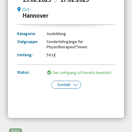
13.02.2023
17.02.2023
Ort:
Hannover
Kategorie:
Ausbildung
Zielgruppe:
Sonderlehrgänge für
Physiotherapeut*innen
Umfang:
56
LE
Status:
Der Lehrgang ist bereits beendet.
Kontakt
Kontakt:
Beate Pelz
Telefon: 0511-59299190
Email
Archiv