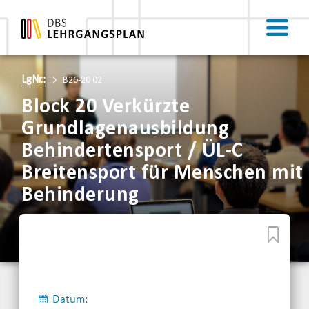
LgNr.:
B26-20 02
Block 20 Verkürzte
Grundlagenausbildung
Behindertensport / ÜL-C
Breitensport für Menschen mit
Behinderung
Datum: