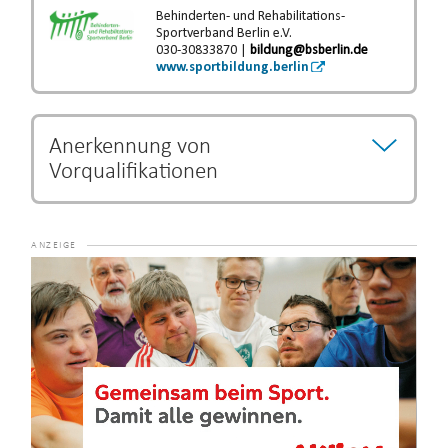
Behinderten- und Rehabilitations-
Sportverband Berlin e.V.
030-30833870 |
bildung@bsberlin.de
www.sportbildung.berlin
Anerkennung von
Vorqualifikationen
Bestimmte Ausbildungs- und Studiengänge können als
Vorqualifikation anerkannt werden und eine Verkürzung
der Ausbildungszeit begründen.
Die Entscheidung über
Video-
eine Verkürzung der Ausbildung unterliegt dem jeweiligen
Player
Lehrgangsanbieter.