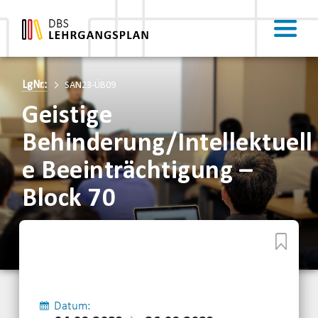
LgNr.:
SAN23-ÜB09
Geistige
Behinderung/Intellektuell
e Beeinträchtigung –
Block 70
Datum: