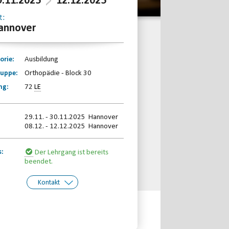
9.11.2025
12.12.2025
t:
annover
orie:
Ausbildung
ruppe:
Orthopädie - Block 30
ng:
72
LE
29.11. - 30.11.2025 Hannover
08.12. - 12.12.2025 Hannover
s:
Der Lehrgang ist bereits
beendet.
Kontakt
kt:
Tanja Meier/Beate Pelz
Telefon: 0511-59299190
Email