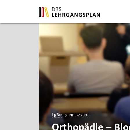
LgNr.:
NDS-25.30.5
Orthopädie – Blo