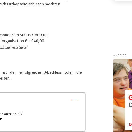
eich Orthopädie anbieten möchten.
esonderem Status € 609,00
torganisation € 1.040,00
kl. Lernmaterial
Video-
Player
 ist der erfolgreiche Abschluss oder die
eisen.
rsachsen e.V.
de