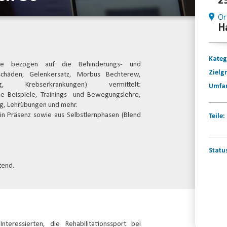
2
Or
H
Kateg
lte bezogen auf die Behinderungs- und
Zielg
schäden, Gelenkersatz, Morbus Bechterew,
ung, Krebserkrankungen) vermittelt:
Umfa
he Beispiele, Trainings- und Bewegungslehre,
ng, Lehrübungen und mehr.
in Präsenz sowie aus Selbstlernphasen (Blend
Teile:
Statu
tend.
Konta
nteressierten, die Rehabilitationssport bei