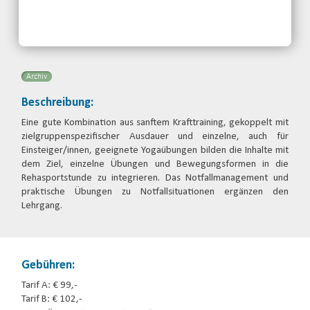
Kontakt:
Behinderten- und
Rehabilitationssportverband
Nordrhein-Westfalen e.V.
Telefon: 0203-7174150
Email
Archiv
Beschreibung:
Eine gute Kombination aus sanftem Krafttraining, gekoppelt mit
zielgruppenspezifischer Ausdauer und einzelne, auch für
Einsteiger/innen, geeignete Yogaübungen bilden die Inhalte mit
dem Ziel, einzelne Übungen und Bewegungsformen in die
Rehasportstunde zu integrieren. Das Notfallmanagement und
praktische Übungen zu Notfallsituationen ergänzen den
Lehrgang.
Gebühren:
Tarif A: € 99,-
Tarif B: € 102,-