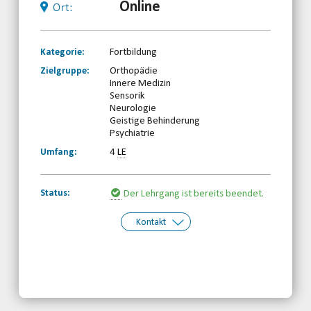
Online
Ort:
Kategorie:
Fortbildung
Zielgruppe:
Orthopädie
Innere Medizin
Sensorik
Neurologie
Geistige Behinderung
Psychiatrie
Umfang:
4
LE
Status:
Der Lehrgang ist bereits beendet.
Kontakt
Kontakt:
Hessischer Behinderten- und
Rehabilitations-Sportverband e.V.
Telefon: 0661-8697690
Email