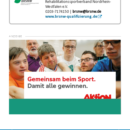
Rehabilitationssportverband Nordrhein-
Westfalen e.V.
0203-7174150 |
brsnw@brsnw.de
www.brsnw-qualifizierung.de
Video-
Player