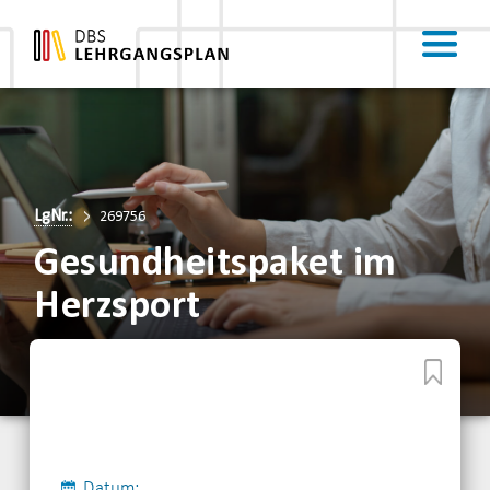
LgNr.:
269756
Gesundheitspaket im
Herzsport
Datum: