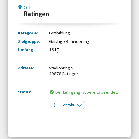
Ort:
Ratingen
Kategorie:
Fortbildung
Zielgruppe:
Geistige Behinderung
Umfang:
16
LE
Adresse:
Stadionring 5
40878 Ratingen
Status:
Der Lehrgang ist bereits beendet.
Kontakt
Kontakt:
Behinderten- und
Rehabilitationssportverband
Nordrhein-Westfalen e.V.
Telefon: 0203-7174150