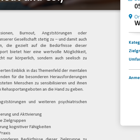
0
Or
W
sionen, Burnout, Angststörungen oder
erer Gesellschaft stetig zu – und damit auch
Kateg
 die gezielt auf die Bedürfnisse dieser
Zielg
port bietet hier eine wertvolle Möglichkeit,
ht nur körperlich, sondern auch seelisch zu
Umfa
ierten Einblick in das Themenfeld der mentalen
hmenden für die besonderen Herausforderungen
Anme
teten Menschen zu sensibilisieren und ihnen
on Rehasportangeboten an die Hand zu geben.
gststörungen und weiteren psychiatrischen
Konta
isierung und Aktivierung
le Zielgruppen
erung kognitiver Fähigkeiten
Praxis
esonderen Bedürfnisse dieser Zielgruppe zu