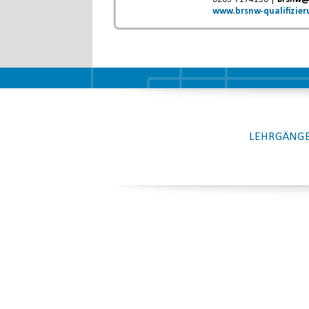
www.brsnw-qualifizier
LEHRGÄNGE