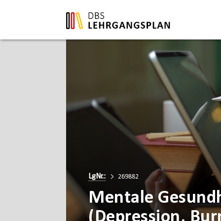
LgNr.:
269882
Mentale Gesundh
(Depression, Bur