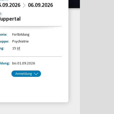
5.09.2026
06.09.2026
t:
uppertal
orie:
Fortbildung
ruppe:
Psychiatrie
ng:
15
LE
ldung:
bis 01.09.2026
Anmeldung
kt:
BRSNW
Telefon: 0203-7174150
Email
jetzt anmelden