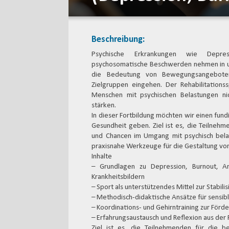
Beschreibung:
Psychische Erkrankungen wie Depres
psychosomatische Beschwerden nehmen in uns
die Bedeutung von Bewegungsangeboten,
Zielgruppen eingehen. Der Rehabilitationss
Menschen mit psychischen Belastungen nic
stärken.
In dieser Fortbildung möchten wir einen fund
Gesundheit geben. Ziel ist es, die Teilne
und Chancen im Umgang mit psychisch belas
praxisnahe Werkzeuge für die Gestaltung v
Inhalte
– Grundlagen zu Depression, Burnout, An
Krankheitsbildern
– Sport als unterstützendes Mittel zur Stabil
– Methodisch-didaktische Ansätze für sensib
– Koordinations- und Gehirntraining zur Förd
– Erfahrungsaustausch und Reflexion aus der 
Ziel ist es, die Teilnehmenden für die b