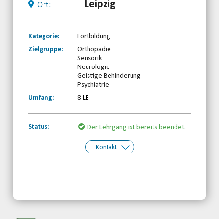
Leipzig
Ort:
Kategorie:
Fortbildung
Zielgruppe:
Orthopädie
Sensorik
Neurologie
Geistige Behinderung
Psychiatrie
Umfang:
8
LE
Status:
Der Lehrgang ist bereits beendet.
Kontakt
Kontakt:
Sächsischer Behinderten- und
Rehabilitationssportverband e.V.
Telefon: 0341-2310660
Email