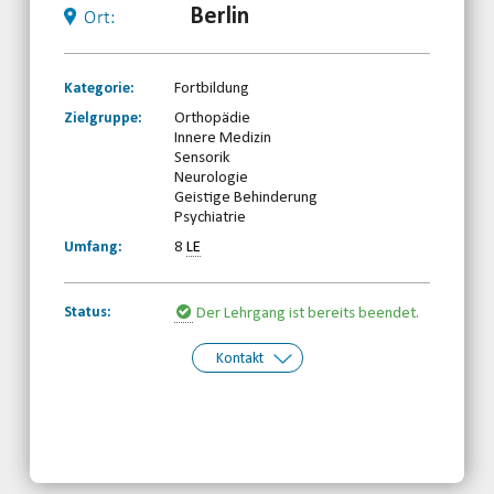
Berlin
Ort:
Kategorie:
Fortbildung
Zielgruppe:
Orthopädie
Innere Medizin
Sensorik
Neurologie
Geistige Behinderung
Psychiatrie
Umfang:
8
LE
Status:
Der Lehrgang ist bereits beendet.
Kontakt
Kontakt:
Margarete Borchardt
Telefon: 030-30833870
Email