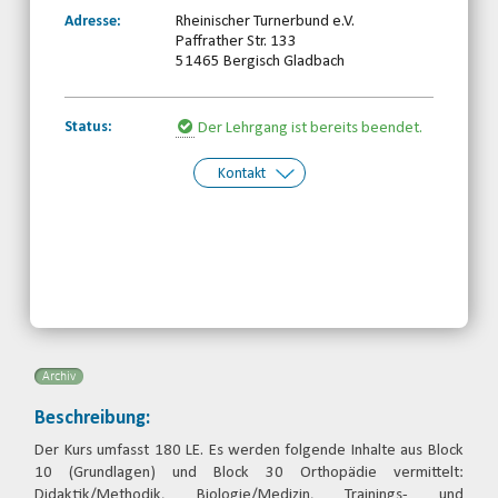
Adresse:
Rheinischer Turnerbund e.V.
Paffrather Str. 133
51465 Bergisch Gladbach
Status:
Der Lehrgang ist bereits beendet.
Kontakt
Kontakt:
Behinderten- und
Rehabilitationssportverband
Nordrhein-Westfalen e.V.
Telefon: 0203-7174150
Email
Archiv
Beschreibung:
Der Kurs umfasst 180 LE. Es werden folgende Inhalte aus Block
10 (Grundlagen) und Block 30 Orthopädie vermittelt:
Didaktik/Methodik, Biologie/Medizin, Trainings- und