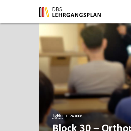
LgNr.:
243008
Block 30 – Ortho