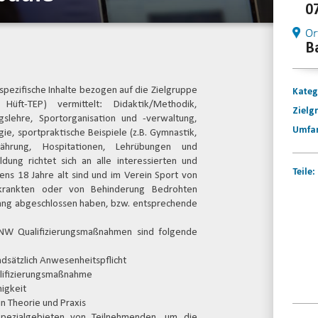
0
Or
B
spezifische Inhalte bezogen auf die Zielgruppe
Kateg
üft-TEP) vermittelt: Didaktik/Methodik,
Zielg
gslehre, Sportorganisation und -verwaltung,
Umfa
ie, sportpraktische Beispiele (z.B. Gymnastik,
rnährung, Hospitationen, Lehrübungen und
ldung richtet sich an alle interessierten und
Teile:
ens 18 Jahre alt sind und im Verein Sport von
rkrankten oder von Behinderung Bedrohten
ang abgeschlossen haben, bzw. entsprechende
SNW Qualifizierungsmaßnahmen sind folgende
dsätzlich Anwesenheitspflicht
lifizierungsmaßnahme
igkeit
n Theorie und Praxis
Spezialgebieten von Teilnehmenden, um die