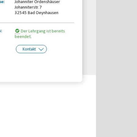
se:
Johanniter Ordenshäuser
Johanniterstr. 7
32545 Bad Oeynhausen
s:
Der Lehrgang ist bereits
beendet.
Kontakt
kt:
Behinderten- und
Rehabilitationssportverband
Nordrhein-Westfalen e.V.
Telefon: 0203-7174150
Email