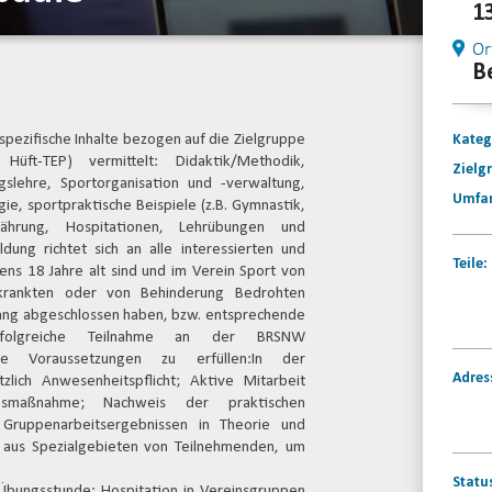
1
Or
B
spezifische Inhalte bezogen auf die Zielgruppe
Kateg
üft-TEP) vermittelt: Didaktik/Methodik,
Zielg
gslehre, Sportorganisation und -verwaltung,
Umfa
ie, sportpraktische Beispiele (z.B. Gymnastik,
rnährung, Hospitationen, Lehrübungen und
ldung richtet sich an alle interessierten und
Teile:
ens 18 Jahre alt sind und im Verein Sport von
rkrankten oder von Behinderung Bedrohten
ang abgeschlossen haben, bzw. entsprechende
erfolgreiche Teilnahme an der BRSNW
nde Voraussetzungen zu erfüllen:In der
Adres
zlich Anwesenheitspflicht; Aktive Mitarbeit
gsmaßnahme; Nachweis der praktischen
n Gruppenarbeitsergebnissen in Theorie und
n aus Spezialgebieten von Teilnehmenden, um
Statu
 Übungsstunde; Hospitation in Vereinsgruppen