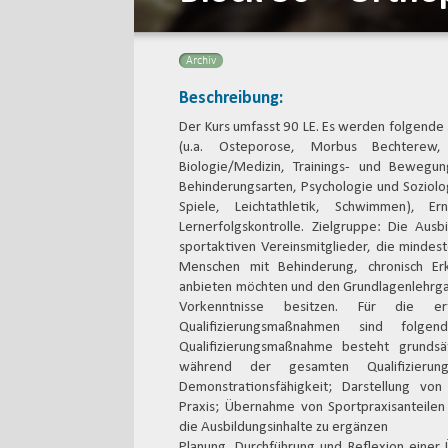
Archiv
Beschreibung:
Der Kurs umfasst 90 LE. Es werden folgende 
(u.a. Osteporose, Morbus Bechterew, H
Biologie/Medizin, Trainings- und Bewegun
Behinderungsarten, Psychologie und Soziolog
Spiele, Leichtathletik, Schwimmen), E
Lernerfolgskontrolle. Zielgruppe: Die Ausbi
sportaktiven Vereinsmitglieder, die mindest
Menschen mit Behinderung, chronisch E
anbieten möchten und den Grundlagenlehrg
Vorkenntnisse besitzen. Für die 
Qualifizierungsmaßnahmen sind folge
Qualifizierungsmaßnahme besteht grundsät
während der gesamten Qualifizierun
Demonstrationsfähigkeit; Darstellung vo
Praxis; Übernahme von Sportpraxisanteile
die Ausbildungsinhalte zu ergänzen
Planung, Durchführung und Reflexion einer