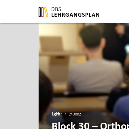
LgNr.:
243002
Block 30 – Ortho