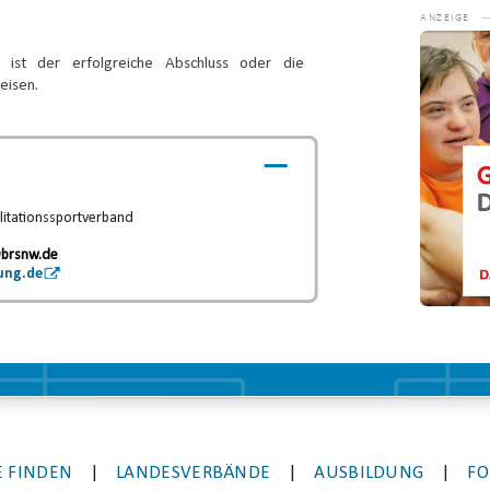
Video-
Player
 ist der erfolgreiche Abschluss oder die
eisen.
litationssportverband
.
brsnw.de
ung.de
 FINDEN
|
LANDESVERBÄNDE
|
AUSBILDUNG
|
FO