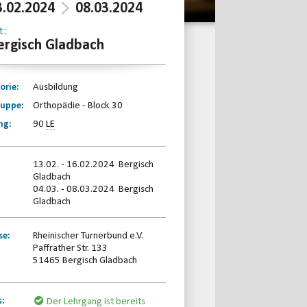
3.02.2024
08.03.2024
t:
ergisch Gladbach
orie:
Ausbildung
ruppe:
Orthopädie - Block 30
ng:
90
LE
13.02. - 16.02.2024 Bergisch
Gladbach
04.03. - 08.03.2024 Bergisch
Gladbach
se:
Rheinischer Turnerbund e.V.
Paffrather Str. 133
51465 Bergisch Gladbach
s:
Der Lehrgang ist bereits