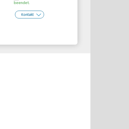
beendet.
Kontakt
kt:
Behinderten- und
Rehabilitationssportverband
Nordrhein-Westfalen e.V.
Telefon: 0203-7174150
Email