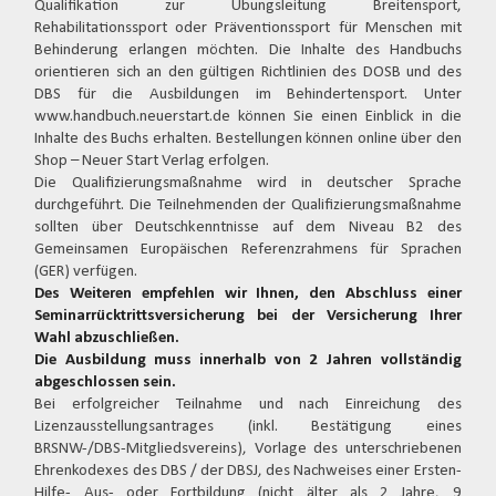
Qualifikation zur Übungsleitung Breitensport,
Rehabilitationssport oder Präventionssport für Menschen mit
Behinderung erlangen möchten. Die Inhalte des Handbuchs
orientieren sich an den gültigen Richtlinien des DOSB und des
DBS für die Ausbildungen im Behindertensport. Unter
www.handbuch.neuerstart.de können Sie einen Einblick in die
Inhalte des Buchs erhalten. Bestellungen können online über den
Shop – Neuer Start Verlag erfolgen.
Die Qualifizierungsmaßnahme wird in deutscher Sprache
durchgeführt. Die Teilnehmenden der Qualifizierungsmaßnahme
sollten über Deutschkenntnisse auf dem Niveau B2 des
Gemeinsamen Europäischen Referenzrahmens für Sprachen
(GER) verfügen.
Des Weiteren empfehlen wir Ihnen, den Abschluss einer
Seminarrücktrittsversicherung bei der Versicherung Ihrer
Wahl abzuschließen.
Die Ausbildung muss innerhalb von 2 Jahren vollständig
abgeschlossen sein.
Bei erfolgreicher Teilnahme und nach Einreichung des
Lizenzausstellungsantrages (inkl. Bestätigung eines
BRSNW-/DBS-Mitgliedsvereins), Vorlage des unterschriebenen
Ehrenkodexes des DBS / der DBSJ, des Nachweises einer Ersten-
Hilfe- Aus- oder Fortbildung (nicht älter als 2 Jahre, 9