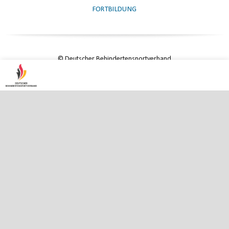
FORTBILDUNG
© Deutscher Behindertensportverband
und Nationales Paralympisches Komitee e.V.
KONTAKT
|
IMPRESSUM
|
DATENSCHUTZ
|
DATENSCHUTZ-EINSTELLUNGEN
ENTER