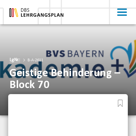
LgNr.:
B-A-2611
Geistige Behinderung –
Block 70