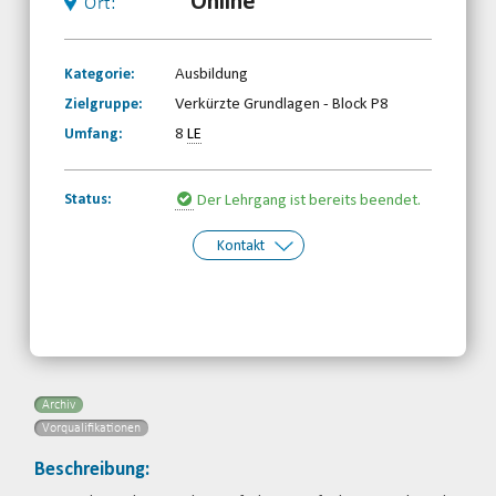
Online
Ort:
Kategorie:
Ausbildung
Zielgruppe:
Verkürzte Grundlagen - Block P8
Umfang:
8
LE
Status:
Der Lehrgang ist bereits beendet.
Kontakt
Kontakt:
Doreen Seiffert
Telefon: 0345-5170824
Email
Archiv
Vorqualifikationen
Beschreibung: