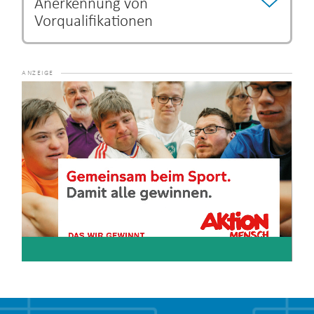
Anerkennung von
Vorqualifikationen
Bestimmte Ausbildungs- und Studiengänge können als
Vorqualifikation anerkannt werden und eine Verkürzung
der Ausbildungszeit begründen.
Die Entscheidung über
Video-
eine Verkürzung der Ausbildung unterliegt dem jeweiligen
Player
Lehrgangsanbieter.