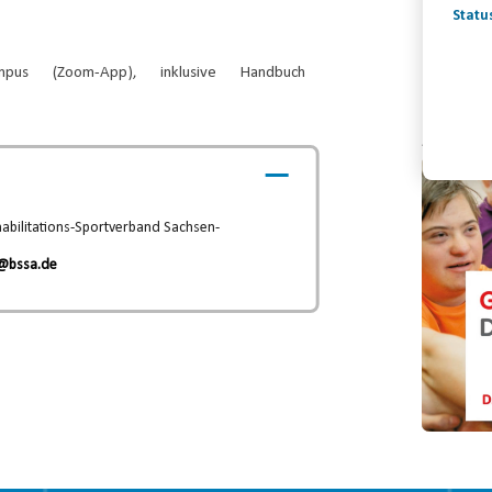
Statu
campus (Zoom-App), inklusive Handbuch
Konta
Video-
Player
abilitations-Sportverband Sachsen-
@bssa.de