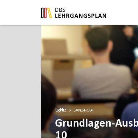
LgNr.:
SAN24-G04
Grundlagen-Ausb
10