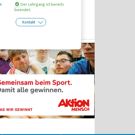
s:
Der Lehrgang ist bereits
beendet.
Kontakt
kt:
Judith Jeremiasch
Telefon: 0345-5170824
Email