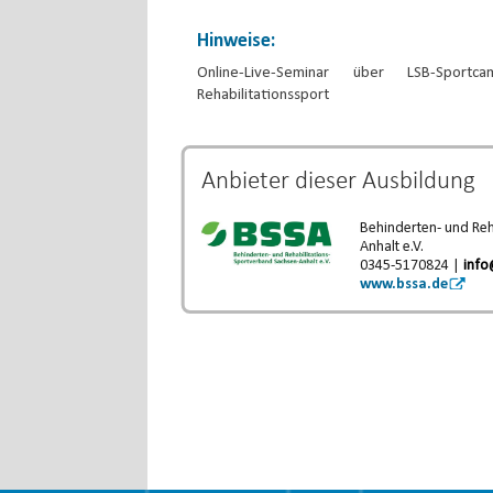
Hinweise:
Online-Live-Seminar über LSB-Sport
Rehabilitationssport
Anbieter dieser
Ausbildung
Behinderten- und Reh
Anhalt e.V.
0345-5170824 |
info
www.bssa.de