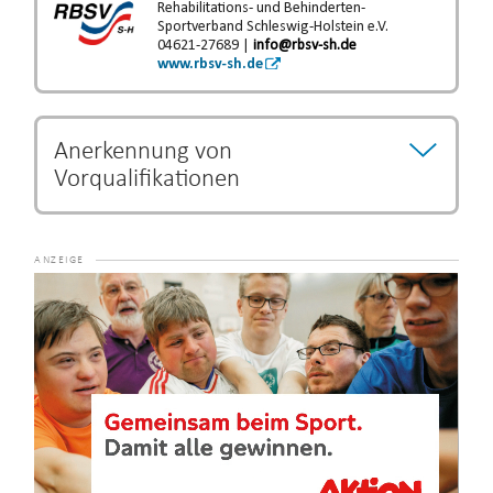
Rehabilitations- und Behinderten-
Sportverband Schleswig-Holstein e.V.
04621-27689 |
info@rbsv-sh.de
www.rbsv-sh.de
Anerkennung von
Vorqualifikationen
Bestimmte Ausbildungs- und Studiengänge können als
Vorqualifikation anerkannt werden und eine Verkürzung
der Ausbildungszeit begründen.
Die Entscheidung über
Video-
eine Verkürzung der Ausbildung unterliegt dem jeweiligen
Player
Lehrgangsanbieter.