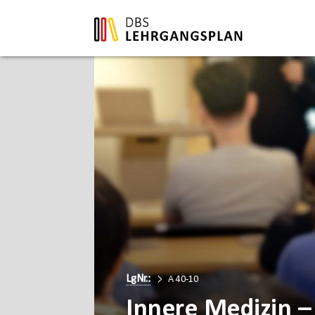
LgNr.:
A 40-10
Innere Medizin –