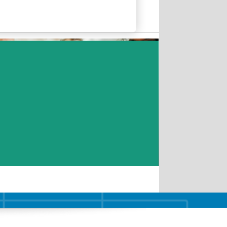
kt:
Sächsischer Behinderten- und
Rehabilitationssportverband e.V.
Telefon: 0341-2310660
Email