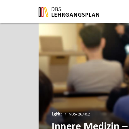
LgNr.:
NDS- 26.40.2
Innere Medizin –