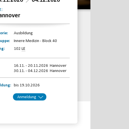
6.11.2026
04.12.2026
t:
annover
orie:
Ausbildung
ruppe:
Innere Medizin - Block 40
ng:
102
LE
16.11. - 20.11.2026 Hannover
30.11. - 04.12.2026 Hannover
ldung:
bis 19.10.2026
Anmeldung
kt:
Beate Pelz/Maren Klostermann
Telefon: 0511-59299190
Email