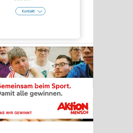
Kontakt
kt:
Doreen Seiffert
Telefon: 0345-5170824
Email