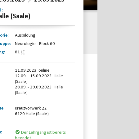
t:
lle (Saale)
orie:
Ausbildung
ruppe:
Neurologie - Block 60
ng:
81
LE
11.09.2023 online
12.09. - 15.09.2023 Halle
(Saale)
28.09. - 29.09.2023 Halle
(Saale)
se:
Kreuzvorwerk 22
6120 Halle (Saale)
s:
Der Lehrgang ist bereits
beendet.