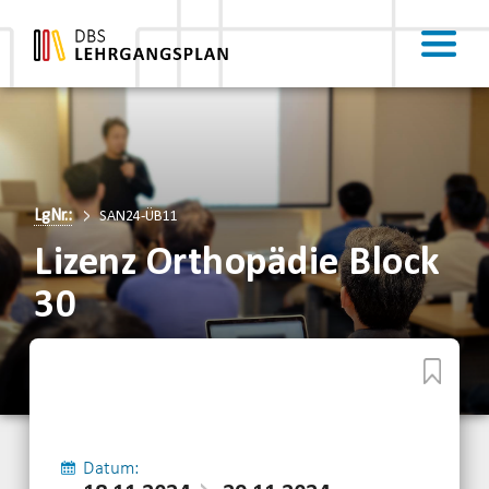
LgNr.:
SAN24-ÜB11
Lizenz Orthopädie Block
30
Datum: