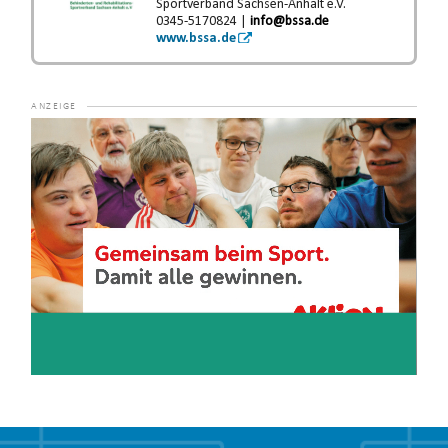
Sportverband Sachsen-Anhalt e.V.
0345-5170824 |
info@bssa.de
www.bssa.de
Video-
Player