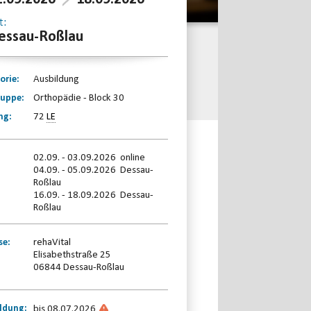
t:
essau-Roßlau
orie:
Ausbildung
ruppe:
Orthopädie - Block 30
ng:
72
LE
02.09. - 03.09.2026 online
04.09. - 05.09.2026 Dessau-
Roßlau
16.09. - 18.09.2026 Dessau-
Roßlau
se:
rehaVital
Elisabethstraße 25
06844 Dessau-Roßlau
ldung:
bis 08.07.2026