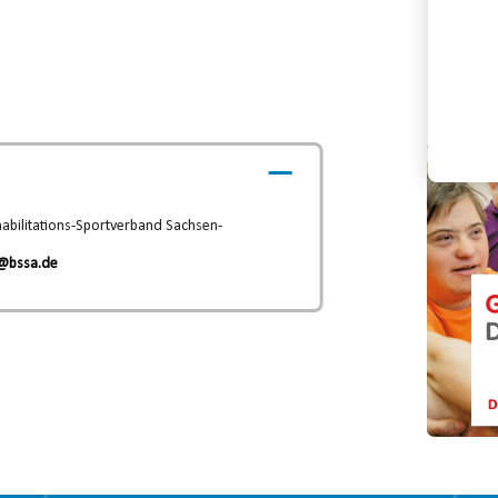
Konta
Video-
Player
abilitations-Sportverband Sachsen-
@bssa.de