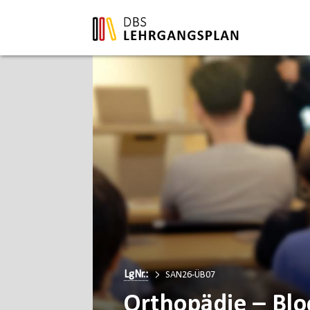
LgNr.:
SAN26-ÜB07
Orthopädie – Blo