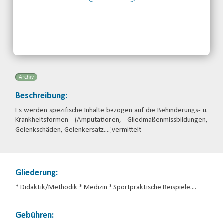
Kontakt:
Rike Sonnenschein
Telefon: 0681-3879444
Email
Archiv
Beschreibung:
Es werden spezifische Inhalte bezogen auf die Behinderungs- u.
Krankheitsformen (Amputationen, Gliedmaßenmissbildungen,
Gelenkschäden, Gelenkersatz….)vermittelt
Gliederung:
* Didaktik/Methodik * Medizin * Sportpraktische Beispiele….
Gebühren: