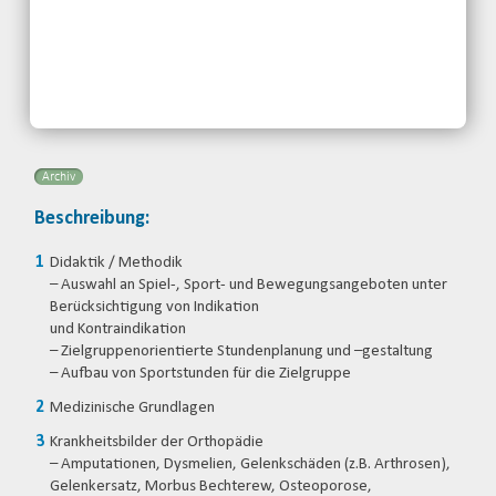
Kontakt:
Badischer Behinderten- und
Rehabilitationssportverband e.V.
Telefon: 07221-39618-0
Email
Archiv
Beschreibung:
Didaktik / Methodik
– Auswahl an Spiel-, Sport- und Bewegungsangeboten unter
Berücksichtigung von Indikation
und Kontraindikation
– Zielgruppenorientierte Stundenplanung und –gestaltung
– Aufbau von Sportstunden für die Zielgruppe
Medizinische Grundlagen
Krankheitsbilder der Orthopädie
– Amputationen, Dysmelien, Gelenkschäden (z.B. Arthrosen),
Gelenkersatz, Morbus Bechterew, Osteoporose,