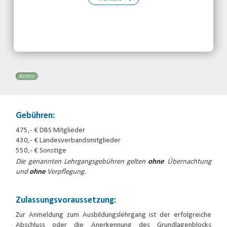
Kontakt:
Margarete Borchardt
Telefon: 030-30833870
Email
Archiv
Gebühren:
475,- € DBS Mitglieder
430,- € Landesverbandsmitglieder
550,- € Sonstige
Die genannten Lehrgangsgebühren gelten
ohne
Übernachtung
und
ohne
Verpflegung.
Zulassungsvoraussetzung:
Zur Anmeldung zum Ausbildungslehrgang ist der erfolgreiche
Abschluss oder die Anerkennung des Grundlagenblocks