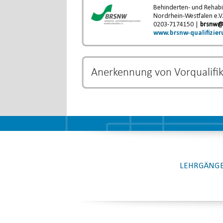
Behinderten- und Rehabi
Nordrhein-Westfalen e.V
0203-7174150 |
brsnw@
www.brsnw-qualifizier
Anerkennung von Vorqualifi
Bestimmte Ausbildungs- und Studiengänge k
und eine Verkürzung der Ausbildungszeit b
Verkürzung der Ausbildung unterliegt dem j
LEHRGÄNGE