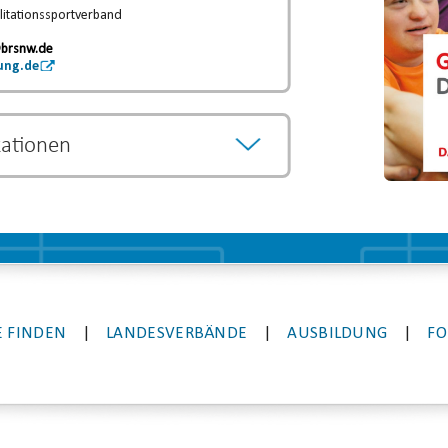
litationssportverband
.
brsnw.de
ung.de
kationen
önnen als Vorqualifikation anerkannt werden
egründen.
Die Entscheidung über eine
eweiligen Lehrgangsanbieter.
 FINDEN
|
LANDESVERBÄNDE
|
AUSBILDUNG
|
FO