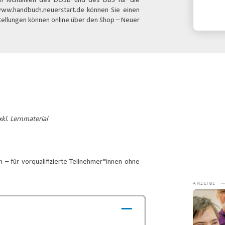
en Richtlinien des DOSB und des DBS für die
Konta
www.handbuch.neuerstart.de können Sie einen
estellungen können online über den Shop – Neuer
kl. Lernmaterial
n – für vorqualifizierte Teilnehmer*innen ohne
Video-
Player