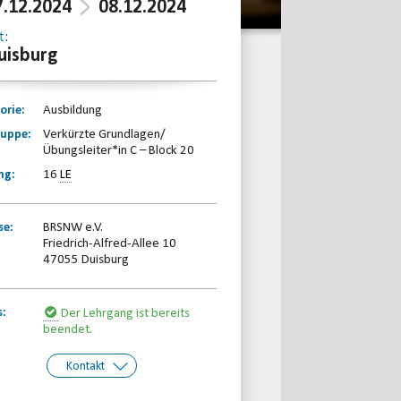
7.12.2024
08.12.2024
t:
uisburg
orie:
Ausbildung
ruppe:
Verkürzte Grundlagen/
Übungsleiter*in C – Block 20
ng:
16
LE
se:
BRSNW e.V.
Friedrich-Alfred-Allee 10
47055 Duisburg
s:
Der Lehrgang ist bereits
beendet.
Kontakt