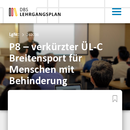
LgNr.:
262006
P8 – verkürzter ÜL-C
Breitensport für
Menschen mit
Behinderung