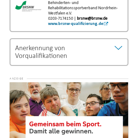
Behinderten- und
Rehabilitationssportverband Nordrhein-
Westfalen e.V.
0203-7174150 |
brsnw@brsnw.de
www.brsnw-qualifizierung.de
Anerkennung von
Vorqualifikationen
Bestimmte Ausbildungs- und Studiengänge können als
Vorqualifikation anerkannt werden und eine Verkürzung
der Ausbildungszeit begründen.
Die Entscheidung über
Video-
eine Verkürzung der Ausbildung unterliegt dem jeweiligen
Player
Lehrgangsanbieter.