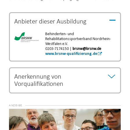
Anbieter dieser
Ausbildung
Behinderten- und
Rehabilitationssportverband Nordrhein-
Westfalen e.V.
0203-7174150 |
brsnw@brsnw.de
www.brsnw-qualifizierung.de
Anerkennung von
Vorqualifikationen
Bestimmte Ausbildungs- und Studiengänge können als
Vorqualifikation anerkannt werden und eine Verkürzung
der Ausbildungszeit begründen.
Die Entscheidung über
Video-
eine Verkürzung der Ausbildung unterliegt dem jeweiligen
Player
Lehrgangsanbieter.