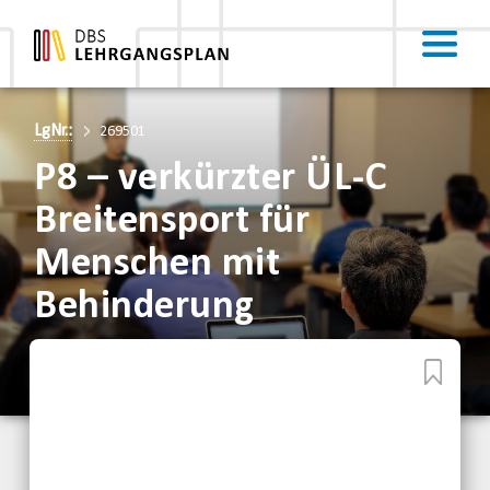
LgNr.:
269501
P8 – verkürzter ÜL-C
Breitensport für
Menschen mit
Behinderung