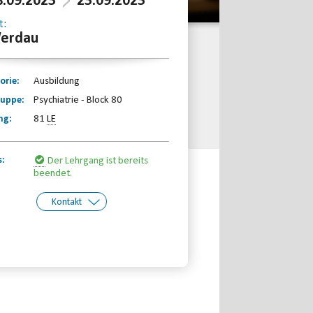
8.09.2023
23.09.2023
t:
erdau
orie:
Ausbildung
ruppe:
Psychiatrie - Block 80
ng:
81
LE
s:
Der Lehrgang ist bereits
beendet.
Kontakt
kt:
Sächsischer Behinderten- und
Rehabilitationssportverband e.V.
Telefon: 0341-2310660
Email