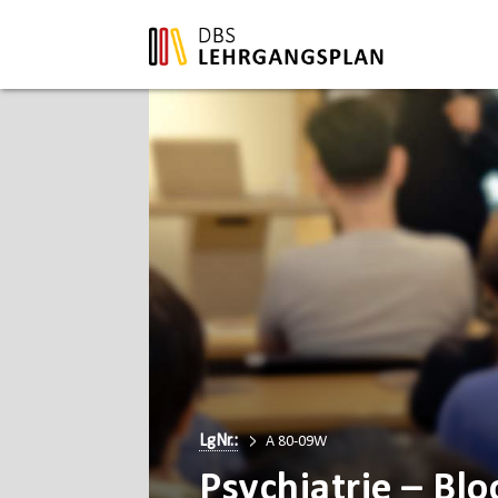
LgNr.:
A 80-09W
Psychiatrie – Blo