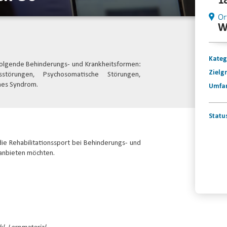
1
Or
W
Kateg
f folgende Behinderungs- und Krankheitsformen:
Zielg
tsstörungen, Psychosomatische Störungen,
ches Syndrom.
Umfa
Statu
 die Rehabilitationssport bei Behinderungs- und
 anbieten möchten.
Konta