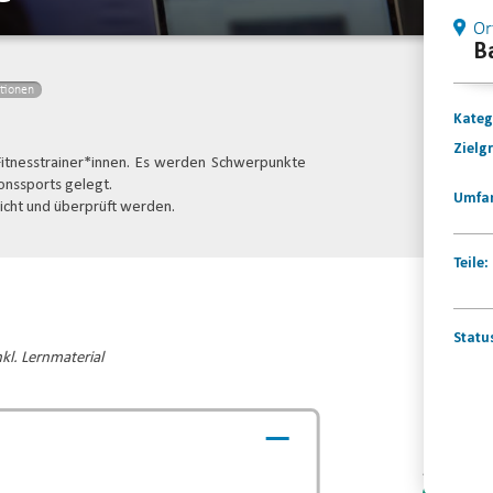
Or
B
ationen
Kateg
Zielg
 Fitnesstrainer*innen. Es werden Schwerpunkte
ionssports gelegt.
Umfa
eicht und überprüft werden.
Teile:
Statu
kl. Lernmaterial
Konta