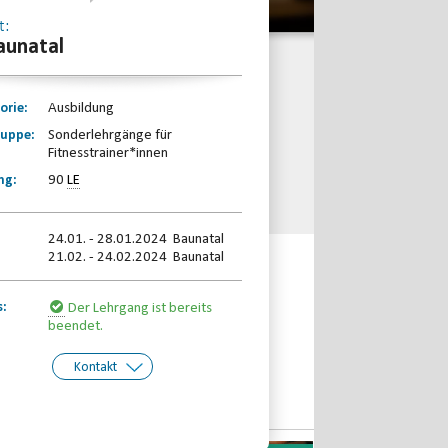
t:
aunatal
orie:
Ausbildung
ruppe:
Sonderlehrgänge für
Fitnesstrainer*innen
ng:
90
LE
24.01. - 28.01.2024 Baunatal
21.02. - 24.02.2024 Baunatal
s:
Der Lehrgang ist bereits
beendet.
Kontakt
kt:
Telefon:
Email