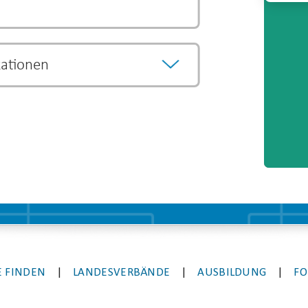
Video-
Player
kationen
önnen als Vorqualifikation anerkannt werden
egründen.
Die Entscheidung über eine
eweiligen Lehrgangsanbieter.
 FINDEN
|
LANDESVERBÄNDE
|
AUSBILDUNG
|
FO