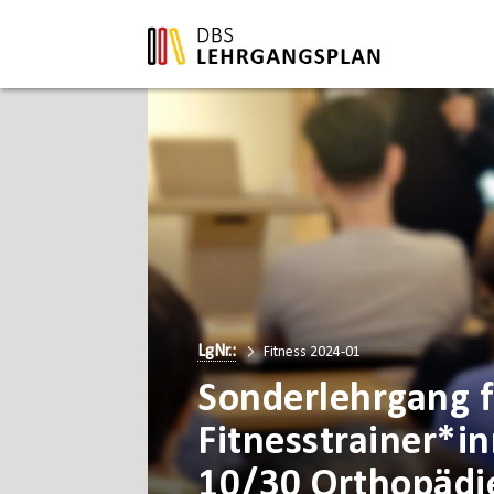
LgNr.:
Fitness 2024-01
Sonderlehrgang f
Fitnesstrainer*i
10/30 Orthopädi