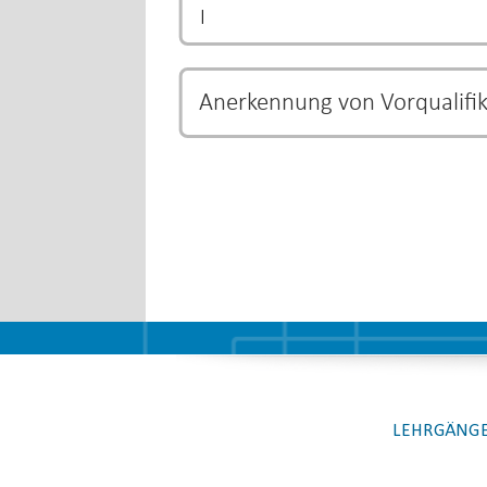
|
Anerkennung von Vorqualifi
Bestimmte Ausbildungs- und Studiengänge k
und eine Verkürzung der Ausbildungszeit b
Verkürzung der Ausbildung unterliegt dem j
LEHRGÄNGE