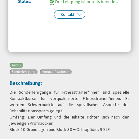
Status:
Der Lehrgang ist bereits beendet.
Kontakt
Kontakt:
Behinderten- und
Rehabilitationssportverband
Nordrhein-Westfalen e.V.
Telefon: 0203-7174150
Email
Archiv
Sonderlehrgang
Vorqualifikationen
Beschreibung:
Die Sonderlehrgänge für Fitnesstrainer*innen sind spezielle
Kompaktkurse für vorqualifizierte Fitnesstrainer*innen. Es
werden Schwerpunkte auf die spezifischen Aspekte des
Rehabilitationssports gelegt.
Umfang: Der Umfang und die Inhalte richten sich nach den
jeweiligen Profilböcken:
Block 10 Grundlagen und Block 30 – Orthopädie: 90 LE