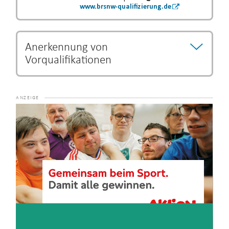
www.brsnw-qualifizierung.de
Anerkennung von
Vorqualifikationen
Bestimmte Ausbildungs- und Studiengänge können als
Vorqualifikation anerkannt werden und eine Verkürzung
der Ausbildungszeit begründen.
Die Entscheidung über
Video-
eine Verkürzung der Ausbildung unterliegt dem jeweiligen
Player
Lehrgangsanbieter.