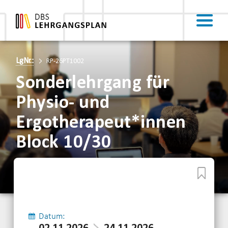
LgNr.:
RP-26PT1002
Sonderlehrgang für
Physio- und
Ergotherapeut*innen
Block 10/30
Datum: