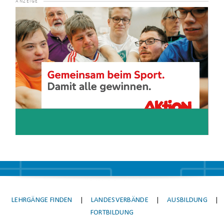
der Ausbildungszeit begründen.
Die Entscheidung über
Video-
eine Verkürzung der Ausbildung unterliegt dem jeweiligen
Player
Lehrgangsanbieter.
LEHRGÄNGE FINDEN
|
LANDESVERBÄNDE
|
AUSBILDUNG
|
FORTBILDUNG