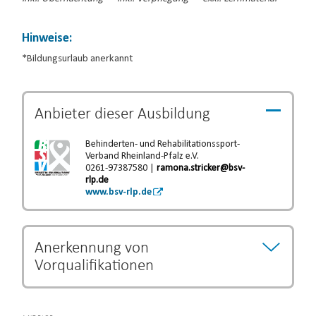
Hinweise:
*Bildungsurlaub anerkannt
Anbieter dieser
Ausbildung
Behinderten- und Rehabilitationssport-
Verband Rheinland-Pfalz e.V.
0261-97387580 |
ramona.stricker@bsv-
rlp.de
www.bsv-rlp.de
Anerkennung von
Vorqualifikationen
Bestimmte Ausbildungs- und Studiengänge können als
Vorqualifikation anerkannt werden und eine Verkürzung