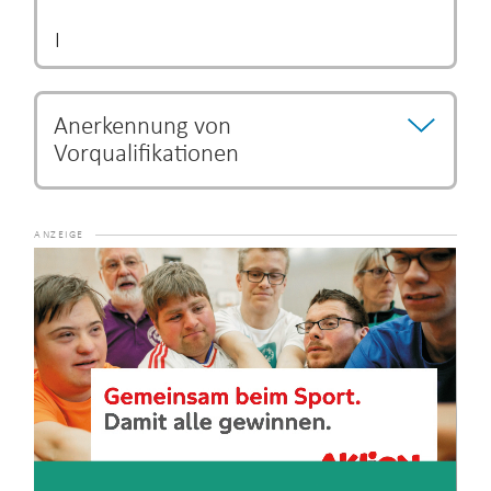
|
Anerkennung von
Vorqualifikationen
Für den o.a. Lehrgang gelten folgende
Zugangsvoraussetzungen, die als Kopie der Anmeldung
beizufügen sind:
Video-
Abschlusszeugnis/Urkunde der Physiotherapeuten-
Player
Ausbildung