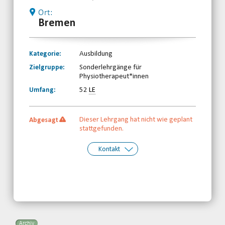
Ort:
Bremen
Kategorie:
Ausbildung
Zielgruppe:
Sonderlehrgänge für
Physiotherapeut*innen
Umfang:
52
LE
Dieser Lehrgang hat nicht wie geplant
Abgesagt
stattgefunden.
Kontakt
Kontakt:
Telefon:
Email
Archiv