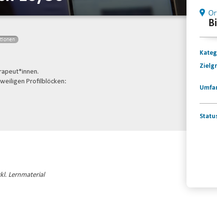
Or
B
ationen
Kateg
Zielg
erapeut*innen.
eweiligen Profilblöcken:
Umfa
Statu
Konta
kl. Lernmaterial