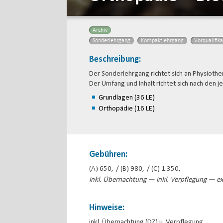
Archiv
Sonderlehrgang
Kompaktlehrgang
Vorqualifik
Beschreibung:
Der Sonderlehrgang richtet sich an Physioth
Der Umfang und Inhalt richtet sich nach den j
Grundlagen (36 LE)
Orthopädie (16 LE)
Gebühren:
(A) 650,-/ (B) 980,-/ (C) 1.350,-
inkl. Übernachtung — inkl. Verpflegung — ex
Hinweise:
inkl. Übernachtung (DZ) u. Verpflegung