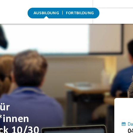
AUSBILDUNG
FORTBILDUNG
ür
*innen
Da
ck 10/30
0