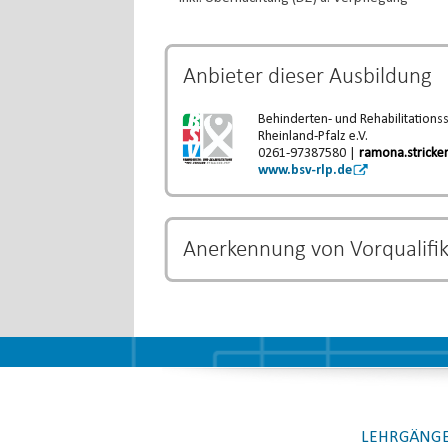
Anbieter dieser
Ausbildung
Behinderten- und Rehabilitations
Rheinland-Pfalz e.V.
0261-97387580 |
ramona.stricke
www.bsv-rlp.de
Anerkennung von Vorqualifi
Bestimmte Ausbildungs- und Studiengänge k
und eine Verkürzung der Ausbildungszeit b
Verkürzung der Ausbildung unterliegt dem j
LEHRGÄNGE