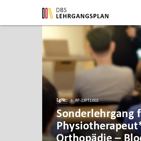
LgNr.:
RP-23PT1002
Sonderlehrgang f
Physiotherapeut
Orthopädie – Blo