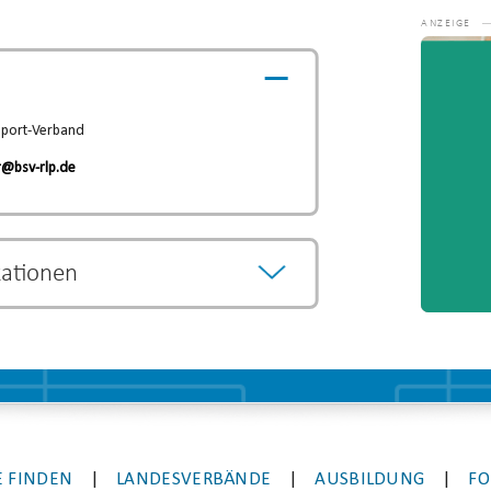
Video-
Player
sport-Verband
r@bsv-rlp.de
kationen
önnen als Vorqualifikation anerkannt werden
egründen.
Die Entscheidung über eine
eweiligen Lehrgangsanbieter.
 FINDEN
|
LANDESVERBÄNDE
|
AUSBILDUNG
|
FO