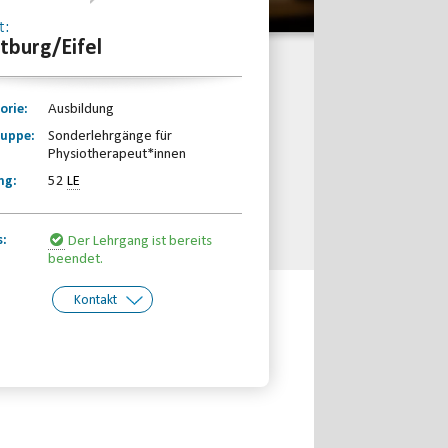
t:
itburg/Eifel
orie:
Ausbildung
ruppe:
Sonderlehrgänge für
Physiotherapeut*innen
ng:
52
LE
s:
Der Lehrgang ist bereits
beendet.
Kontakt
kt:
Behinderten- und
Rehabilitationssport-Verband
Rheinland-Pfalz e.V.
Telefon: 0261-97387580
Email