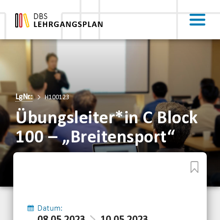
LgNr.:
H100123
Übungsleiter*in C Block
100 – „Breitensport“
Datum: