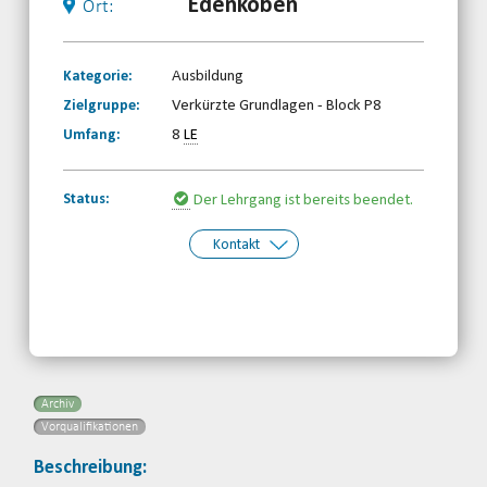
Edenkoben
Ort:
Kategorie:
Ausbildung
Zielgruppe:
Verkürzte Grundlagen - Block P8
Umfang:
8
LE
Status:
Der Lehrgang ist bereits beendet.
Kontakt
Kontakt:
Ramona Stricker
Telefon: 0261-97387850
Email
Archiv
Vorqualifikationen
Beschreibung: