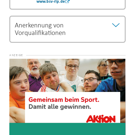
www.bsv-rlp.de
Anerkennung von
Vorqualifikationen
Bestimmte Ausbildungs- und Studiengänge können als
Vorqualifikation anerkannt werden und eine Verkürzung
der Ausbildungszeit begründen.
Die Entscheidung über
Video-
eine Verkürzung der Ausbildung unterliegt dem jeweiligen
Player
Lehrgangsanbieter.