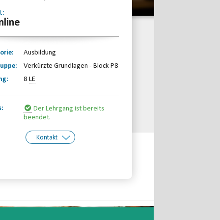
t:
nline
orie:
Ausbildung
ruppe:
Verkürzte Grundlagen - Block P8
ng:
8
LE
s:
Der Lehrgang ist bereits
beendet.
Kontakt
kt:
Behinderten- und
Rehabilitations-Sportverband
Berlin e.V.
Telefon: 030-30833870
Email