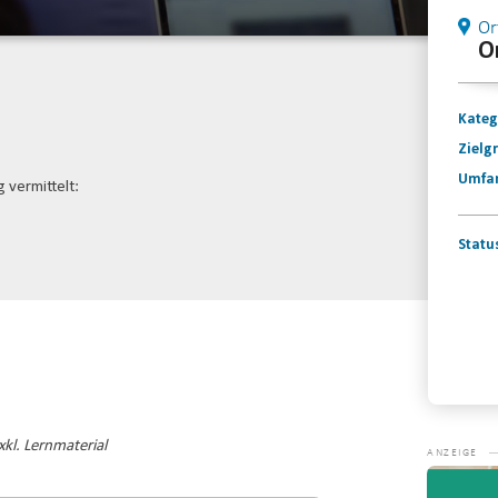
Or
O
Kateg
Zielg
Umfa
vermittelt:
Statu
Konta
kl. Lernmaterial
Video-
Player