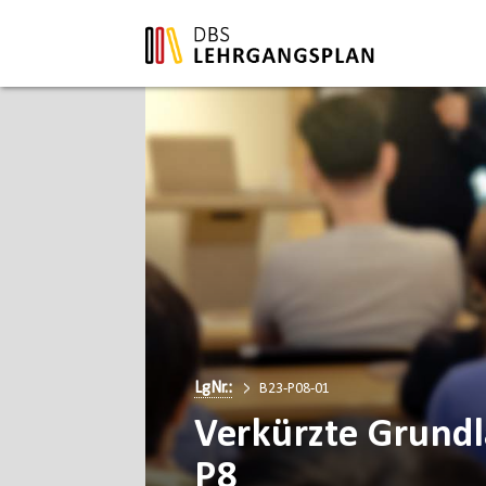
LgNr.:
B23-P08-01
Verkürzte Grundl
P8