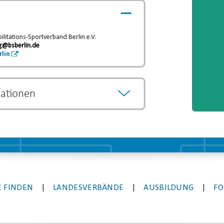
litations-Sportverband Berlin e.V.
g@bsberlin.de
rlin
kationen
önnen als Vorqualifikation anerkannt werden
egründen.
Die Entscheidung über eine
eweiligen Lehrgangsanbieter.
 FINDEN
|
LANDESVERBÄNDE
|
AUSBILDUNG
|
FO