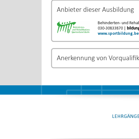
Anbieter dieser
Ausbildung
Behinderten- und Rehabi
030-30833870 |
bildun
www.sportbildung.be
Anerkennung von Vorqualifi
Bestimmte Ausbildungs- und Studiengänge k
und eine Verkürzung der Ausbildungszeit b
Verkürzung der Ausbildung unterliegt dem j
LEHRGÄNGE