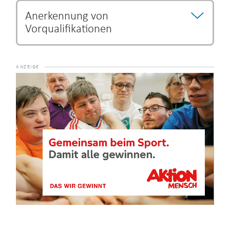
Anerkennung von
Vorqualifikationen
Bestimmte Ausbildungs- und Studiengänge können als
Vorqualifikation anerkannt werden und eine Verkürzung
der Ausbildungszeit begründen.
Die Entscheidung über
Video-
eine Verkürzung der Ausbildung unterliegt dem jeweiligen
Player
Lehrgangsanbieter.