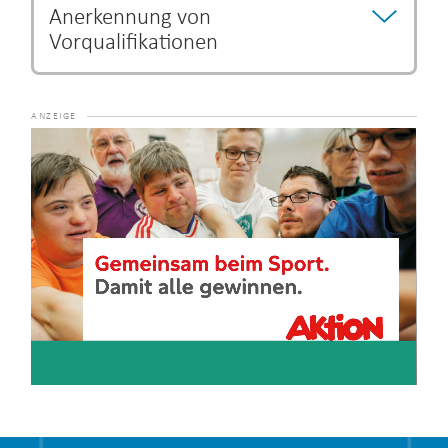
Anerkennung von
Vorqualifikationen
Bestimmte Ausbildungs- und Studiengänge können als
Vorqualifikation anerkannt werden und eine Verkürzung
der Ausbildungszeit begründen.
Die Entscheidung über
Video-
eine Verkürzung der Ausbildung unterliegt dem jeweiligen
Player
Lehrgangsanbieter.