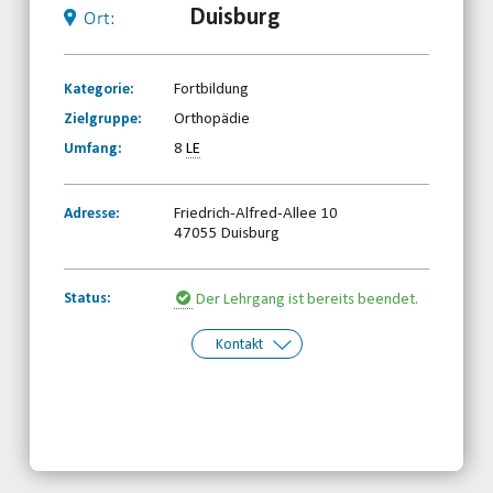
Duisburg
Ort:
Kategorie:
Fortbildung
Zielgruppe:
Orthopädie
Umfang:
8
LE
Adresse:
Friedrich-Alfred-Allee 10
47055 Duisburg
Status:
Der Lehrgang ist bereits beendet.
Kontakt
Kontakt:
Behinderten- und
Rehabilitationssportverband
Nordrhein-Westfalen e.V.
Telefon: 0203-7174150
Email