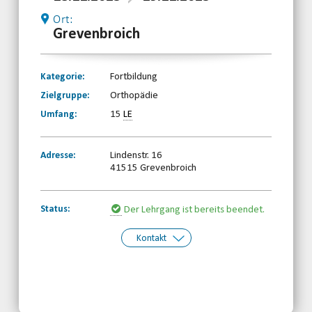
Ort:
Grevenbroich
Kategorie:
Fortbildung
Zielgruppe:
Orthopädie
Umfang:
15
LE
Adresse:
Lindenstr. 16
41515 Grevenbroich
Status:
Der Lehrgang ist bereits beendet.
Kontakt
Kontakt:
Behinderten- und
Rehabilitationssportverband
Nordrhein-Westfalen e.V.
Telefon: 0203-7174150