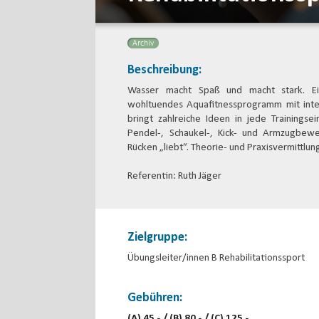
Archiv
Beschreibung:
Wasser macht Spaß und macht stark. Ein
wohltuendes Aquafitnessprogramm mit inte
bringt zahlreiche Ideen in jede Trainingse
Pendel-, Schaukel-, Kick- und Armzugbew
Rücken „liebt“. Theorie- und Praxisvermittlun
Referentin: Ruth Jäger
Zielgruppe:
Übungsleiter/innen B Rehabilitationssport
Gebühren:
(A) 45,- / (B) 80,- / (C) 125,-