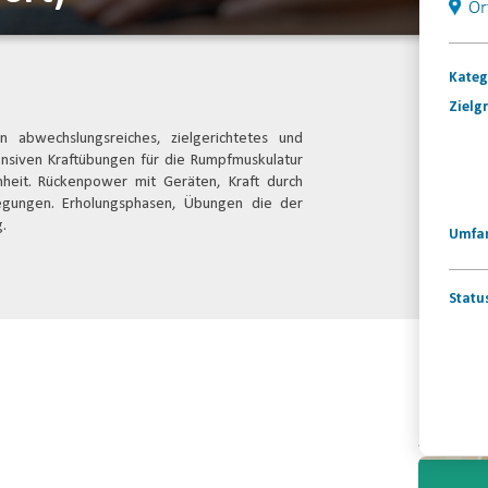
Or
Kateg
Zielg
 abwechslungsreiches, zielgerichtetes und
nsiven Kraftübungen für die Rumpfmuskulatur
inheit. Rückenpower mit Geräten, Kraft durch
egungen. Erholungsphasen, Übungen die der
g.
Umfa
Statu
Konta
Video-
Player