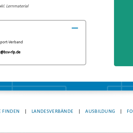
kl. Lernmaterial
sport-Verband
r@bsv-rlp.de
 FINDEN
|
LANDESVERBÄNDE
|
AUSBILDUNG
|
FO