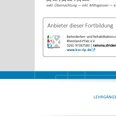
exkl. Übernachtung — inkl. Mittagessen — ex
Anbieter dieser
Fortbildung
Behinderten- und Rehabilitations
Rheinland-Pfalz e.V.
0261-97387580 |
ramona.stricke
www.bsv-rlp.de
LEHRGÄNGE