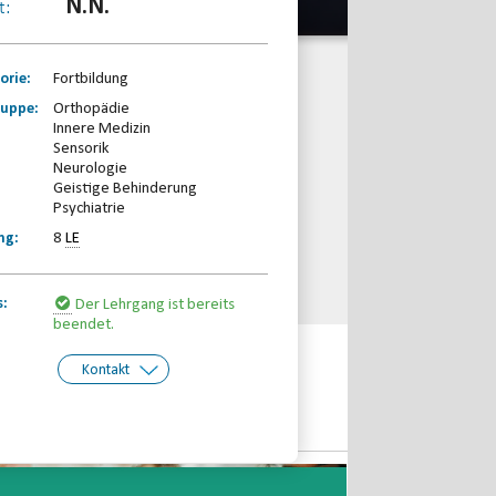
N.N.
t:
orie:
Fortbildung
ruppe:
Orthopädie
Innere Medizin
Sensorik
Neurologie
Geistige Behinderung
Psychiatrie
ng:
8
LE
s:
Der Lehrgang ist bereits
beendet.
Kontakt
kt:
Behinderten- und
Rehabilitationssport-Verband
Rheinland-Pfalz e.V.
Telefon: 0261-97387580