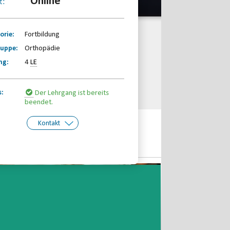
Online
t:
orie:
Fortbildung
ruppe:
Orthopädie
ng:
4
LE
s:
Der Lehrgang ist bereits
beendet.
Kontakt
kt:
Behinderten- und
Rehabilitationssportverband
Nordrhein-Westfalen e.V.
Telefon: 0203-7174150
Email