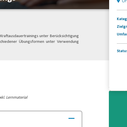
Or
Kateg
Zielg
Umfa
Kraftausdauertrainings unter Berücksichtigung
rschiedener Übungsformen unter Verwendung
Statu
Konta
Video-
Player
kl. Lernmaterial