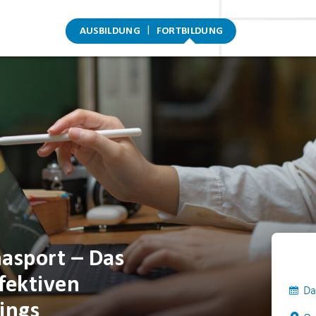
AUSBILDUNG
FORTBILDUNG
asport – Das
fektiven
Da
ings