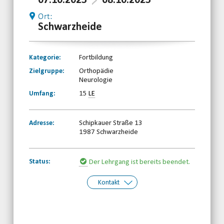
07.10.2023
08.10.2023
Ort:
Schwarzheide
Kategorie:
Fortbildung
Zielgruppe:
Orthopädie
Neurologie
Umfang:
15
LE
Adresse:
Schipkauer Straße 13
1987 Schwarzheide
Status:
Der Lehrgang ist bereits beendet.
Kontakt
Kontakt:
Behinderten- und
Rehabilitationssportverband
Brandenburg e.V.