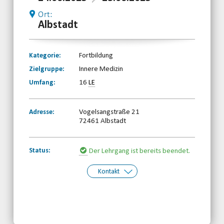
Ort:
Albstadt
Kategorie:
Fortbildung
Zielgruppe:
Innere Medizin
Umfang:
16
LE
Adresse:
Vogelsangstraße 21
72461 Albstadt
Status:
Der Lehrgang ist bereits beendet.
Kontakt
Kontakt:
Württembergischer Behinderten- und
Rehabilitationssportverband e.V.
Telefon: 0711-28695323
Email