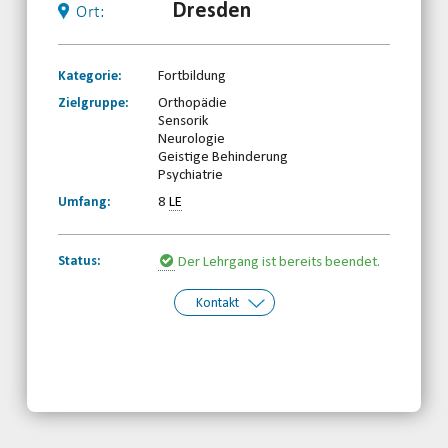
Dresden
Ort:
Kategorie:
Fortbildung
Zielgruppe:
Orthopädie
Sensorik
Neurologie
Geistige Behinderung
Psychiatrie
Umfang:
8
LE
Status:
Der Lehrgang ist bereits beendet.
Kontakt
Kontakt:
Sächsischer Behinderten- und
Rehabilitationssportverband e.V.
Telefon: 0341-2310660
Email