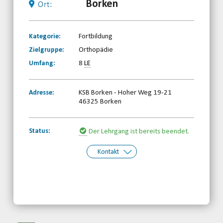
Borken
Ort:
Kategorie:
Fortbildung
Zielgruppe:
Orthopädie
Umfang:
8
LE
Adresse:
KSB Borken - Hoher Weg 19-21
46325 Borken
Status:
Der Lehrgang ist bereits beendet.
Kontakt
Kontakt:
Behinderten- und
Rehabilitationssportverband
Nordrhein-Westfalen e.V.
Telefon: 0203-7174150
Email